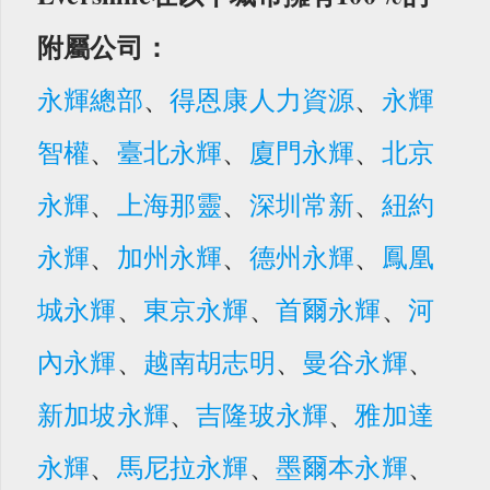
附屬公司：
永輝總部
、
得恩康人力資源
、
永輝
智權
、
臺北永輝
、
廈門永輝
、
北京
永輝
、
上海那靈
、
深圳常新
、
紐約
永輝
、
加州永輝
、
德州永輝
、
鳳凰
城永輝
、
東京永輝
、
首爾永輝
、
河
內永輝
、
越南胡志明
、
曼谷永輝
、
新加坡永輝
、
吉隆玻永輝
、
雅加達
永輝
、
馬尼拉永輝
、
墨爾本永輝
、