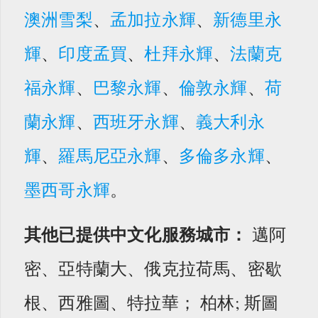
澳洲雪梨
、
孟加拉永輝
、
新德里永
輝
、
印度孟買
、
杜拜永輝
、
法蘭克
福永輝
、
巴黎永輝
、
倫敦永輝
、
荷
蘭永輝
、
西班牙永輝
、
義大利永
輝
、
羅馬尼亞永輝
、
多倫多永輝
、
墨西哥永輝
。
其他已提供中文化服務城市：
邁阿
密、亞特蘭大、俄克拉荷馬、密歇
根、西雅圖、特拉華； 柏林; 斯圖