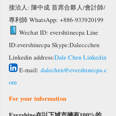
接洽人: 陳中成 首席合夥人/會計師/
專利師 WhatsApp: +886-933920199
Wechat ID: evershiinecpa Line
ID:evershinecpa Skype:Daleccchen
Linkedin address:
Dale Chen Linkedin
E-mail:
dalechen@evershinecpa.c
om
For your information
Evershine在以下城市擁有100%的